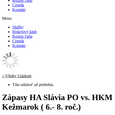
Rozpis ľadu
Cenník
Kontakt
Menu
Služby
Hokejový klub
Rozpis ľadu
Cenník
Kontakt
« Všetky Udalosti
Táto udalosť už prebehla.
Zápasy HA Slávia PO vs. HKM
Kežmarok ( 6.- 8. roč.)