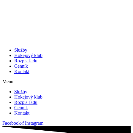
Služby
Hokejový klub
Rozpis ľadu
Cenník
Kontakt
Menu
Služby
Hokejový klub
Rozpis ľadu
Cenník
Kontakt
Facebook-f
Instagram