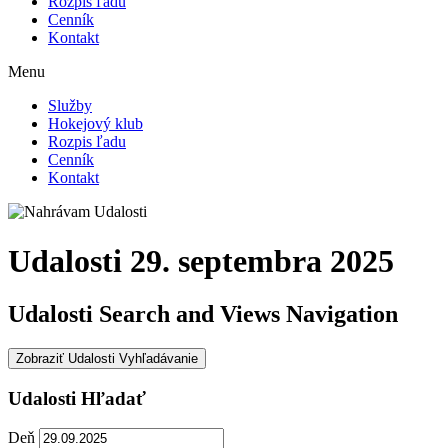
Rozpis ľadu
Cenník
Kontakt
Menu
Služby
Hokejový klub
Rozpis ľadu
Cenník
Kontakt
Udalosti 29. septembra 2025
Udalosti Search and Views Navigation
Zobraziť Udalosti Vyhľadávanie
Udalosti Hľadať
Deň