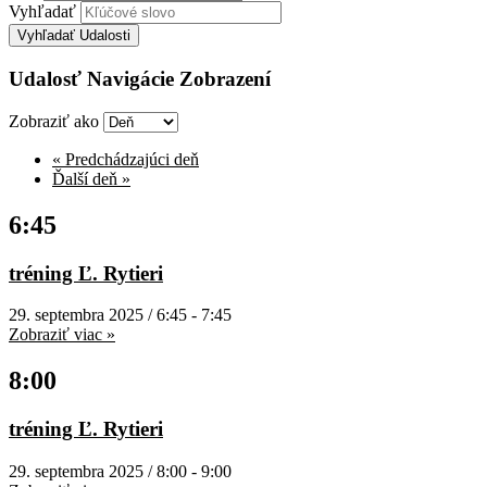
Vyhľadať
Udalosť Navigácie Zobrazení
Zobraziť ako
«
Predchádzajúci deň
Ďalší deň
»
6:45
tréning Ľ. Rytieri
29. septembra 2025 / 6:45
-
7:45
Zobraziť viac »
8:00
tréning Ľ. Rytieri
29. septembra 2025 / 8:00
-
9:00